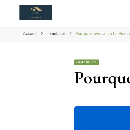
Dmc Finance
DéMoCratisons L'achat Immobilier
Accueil
immobilier
Pourquoi investir en loi Pinel 
IMMOBILIER
Pourquoi