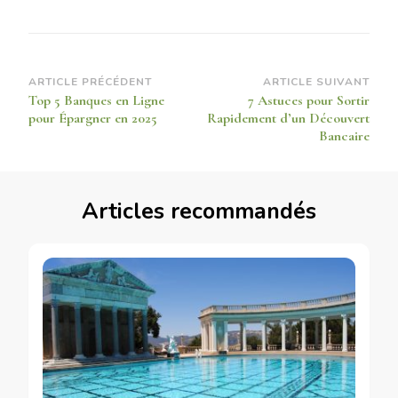
Navigation
ARTICLE PRÉCÉDENT
ARTICLE SUIVANT
Top 5 Banques en Ligne
7 Astuces pour Sortir
d’article
pour Épargner en 2025
Rapidement d’un Découvert
Bancaire
Articles recommandés