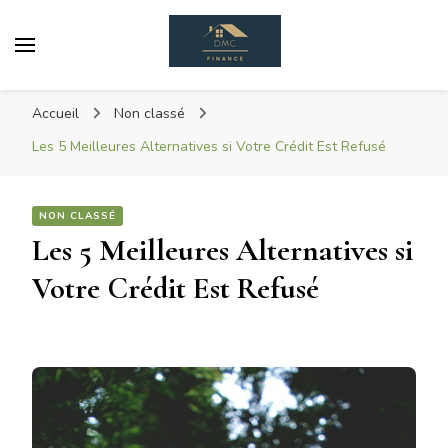
Dmc Finance
DéMoCratisons L'achat Immobilier
Accueil
Non classé
Les 5 Meilleures Alternatives si Votre Crédit Est Refusé
NON CLASSÉ
Les 5 Meilleures Alternatives si
Votre Crédit Est Refusé