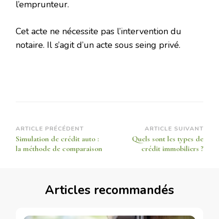
l’emprunteur.
Cet acte ne nécessite pas l’intervention du
notaire. Il s’agit d’un acte sous seing privé.
Navigation
ARTICLE PRÉCÉDENT
ARTICLE SUIVANT
Simulation de crédit auto :
Quels sont les types de
d’article
la méthode de comparaison
crédit immobiliers ?
Articles recommandés